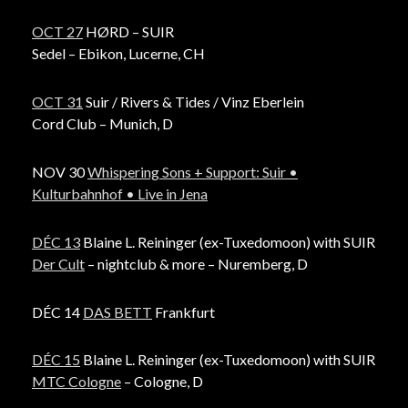
OCT 27
HØRD – SUIR
Sedel – Ebikon, Lucerne, CH
OCT 31
Suir / Rivers & Tides / Vinz Eberlein
Cord Club – Munich, D
NOV 30
Whispering Sons + Support: Suir •
Kulturbahnhof • Live in Jena
DÉC 13
Blaine L. Reininger (ex-Tuxedomoon) with SUIR
Der Cult
– nightclub & more – Nuremberg, D
DÉC 14
DAS BETT
Frankfurt
DÉC 15
Blaine L. Reininger (ex-Tuxedomoon) with SUIR
MTC Cologne
– Cologne, D