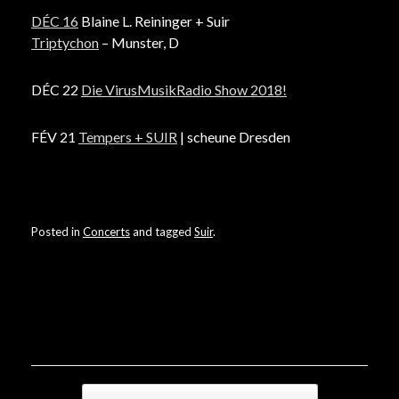
DÉC 16
Blaine L. Reininger + Suir
Triptychon
– Munster, D
DÉC 22
Die VirusMusikRadio Show 2018!
FÉV 21
Tempers + SUIR
| scheune Dresden
Posted in
Concerts
and tagged
Suir
.
Post navigation