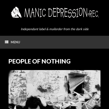
Skip
to
content
Independant label & mailorder from the dark side
MENU
PEOPLE OF NOTHING